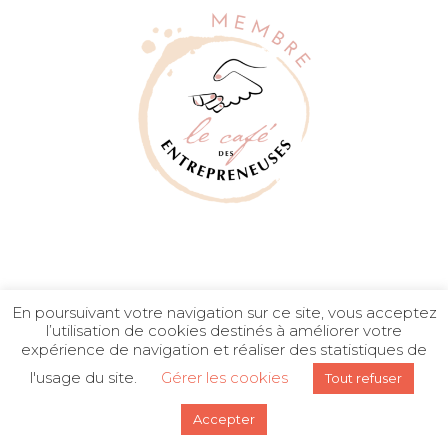
En poursuivant votre navigation sur ce site, vous acceptez
l’utilisation de cookies destinés à améliorer votre
expérience de navigation et réaliser des statistiques de
© Since 2018 - Claire Salma Coaching FCZO -
Mentions Légales / Legal Notice
-
Terms &
l'usage du site.
Gérer les cookies
Tout refuser
Conditions / CGV
-
Privacy Policy
Accepter