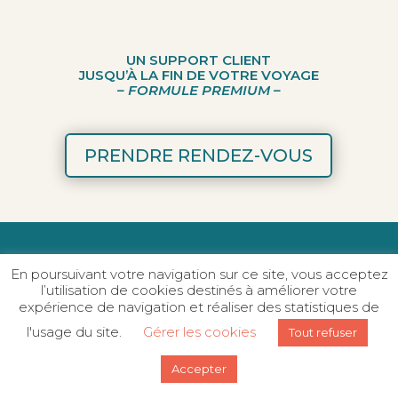
UN SUPPORT CLIENT
JUSQU’À LA FIN DE VOTRE VOYAGE
– FORMULE PREMIUM –
PRENDRE RENDEZ-VOUS
En poursuivant votre navigation sur ce site, vous acceptez
l’utilisation de cookies destinés à améliorer votre
Besoin d'idées pour
expérience de navigation et réaliser des statistiques de
votre prochain
l'usage du site.
Gérer les cookies
Tout refuser
voyage sur mesure ?
Accepter