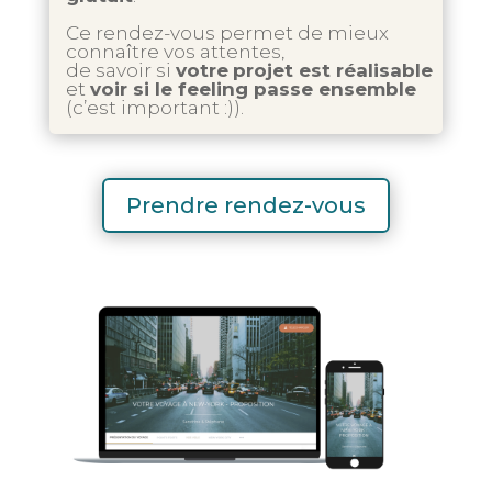
Ce rendez-vous permet de mieux
connaître vos attentes,
de savoir si
votre
projet est réalisable
et
voir si le feeling passe ensemble
(c’est important :)).
Prendre rendez-vous