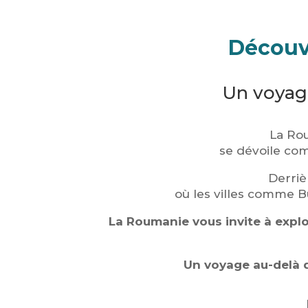
Découvr
Un voyage
La Rou
se dévoile c
Derriè
où les villes comme Bu
La Roumanie vous invite à expl
Un voyage au-delà 