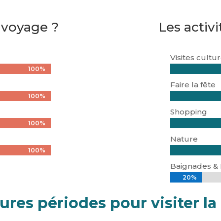
 voyage ?
Les activi
Visites cultu
100%
100%
Faire la fête
100%
100%
Shopping
100%
100%
Nature
100%
100%
Baignades &
20%
20%
eures périodes pour visiter l