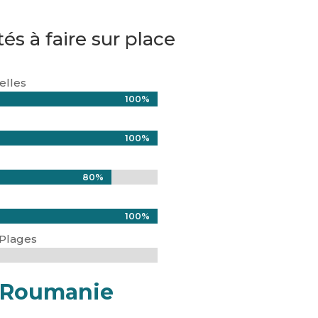
tés à faire sur place
relles
100%
100%
100%
100%
80%
80%
100%
100%
 Plages
a Roumanie